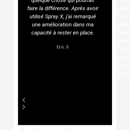
quelque chose qui pourrait
du
e
t
faire la différence. Après avoir
longte
n
utilisé Spray X, j'ai remarqué
ma 
t
une amélioration dans ma
satisfa
capacité à rester en place.
Spra
problè
Eric. S
inex
capac
érecti
plus 