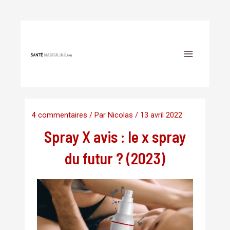
Aller
Navigation
au
Main
des
contenu
Menu
articles
4 commentaires
/ Par
Nicolas
/
13 avril 2022
Spray X avis : le x spray
du futur ? (2023)