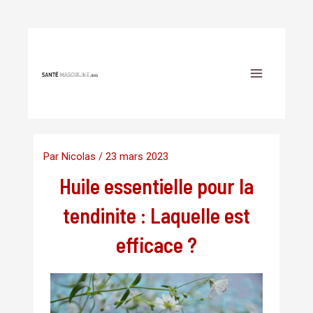
Aller
Navigation
au
Main
des
contenu
Menu
articles
Par
Nicolas
/
23 mars 2023
Huile essentielle pour la
tendinite : Laquelle est
efficace ?